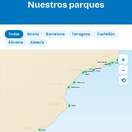
Nuestros parques
Todas
Girona
Barcelona
Tarragona
Castellón
Alicante
Almería
+
GIRONA
Pals
Calonge
Canet de Mar
Blanes
Calella
BARCELONA
−
Calafell
Salou
TARRAGONA
Cunit
Cambrils
Miami
⟲
Peñíscola
CASTELLÓN
Benicàssim
ALICANTE
Dénia
ALMERÍA
Pulpí