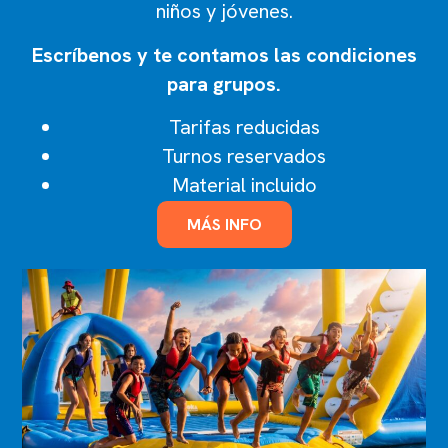
niños y jóvenes.
13€
Pulpí
Escríbenos y te contamos las condiciones
Almería · 18/6
¡Abierto!
para grupos.
Tarifas reducidas
18€
Pals
Turnos reservados
Girona · 19/6
¡Abierto!
Material incluido
16€
Canet de Mar
MÁS INFO
Barcelona · 24/6
¡Abierto!
16€
Blanes
Girona · 28/6
¡Abierto!
20€
Dénia
Alicante · 30/6
¡Abierto!