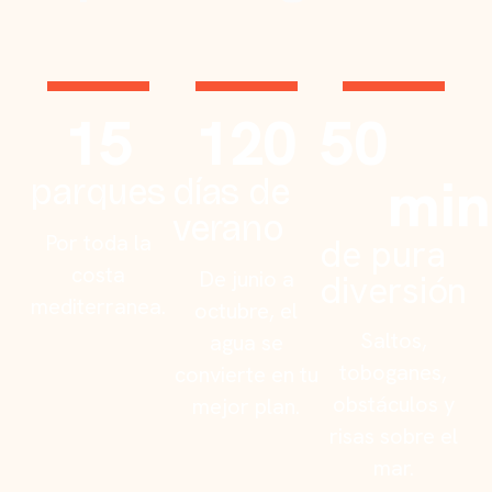
15
120
50
min
parques
días de
verano
Por toda la
de pura
costa
De junio a
diversión
mediterranea.
octubre, el
Saltos,
agua se
toboganes,
convierte en tu
obstáculos y
mejor plan.
risas sobre el
mar.