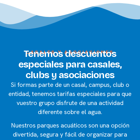
20€
Calonge
Girona · 2/6
¡Abierto!
15€
Cunit
Tarragona · 08/6
¡Abierto!
Tenemos descuentos
CASALES Y ASOCIACIONES
especiales para casales,
15€
Calafell
clubs y asociaciones
Tarragona · 9/6
¡Abierto!
Si formas parte de un casal, campus, club o
entidad, tenemos tarifas especiales para que
16€
Benicàssim
vuestro grupo disfrute de una actividad
Castellón · 12/6
¡Abierto!
diferente sobre el agua.
16€
Calella
Nuestros parques acuáticos son una opción
Barcelona · 13/6
divertida, segura y fácil de organizar para
¡Abierto!