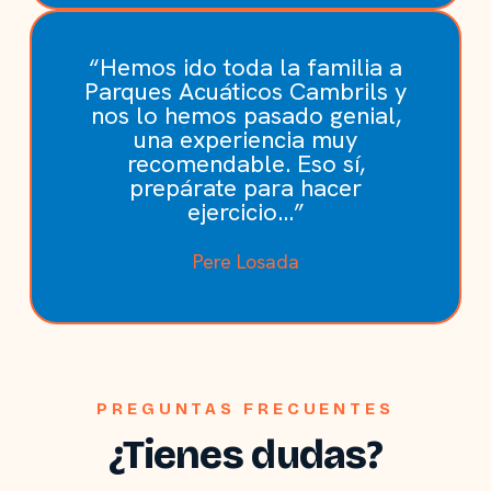
“Hemos ido toda la familia a
Parques Acuáticos Cambrils y
nos lo hemos pasado genial,
una experiencia muy
recomendable. Eso sí,
prepárate para hacer
ejercicio...”
Pere Losada
PREGUNTAS FRECUENTES
¿Tienes dudas?