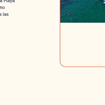
la Playa
rno
s las