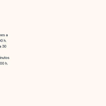
nes a
0 h.
a 30
nutos
00 h.