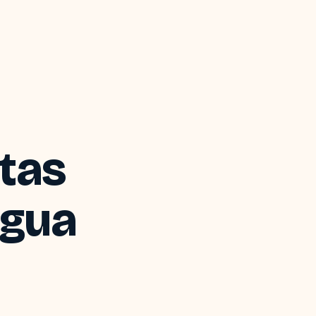
itas
agua